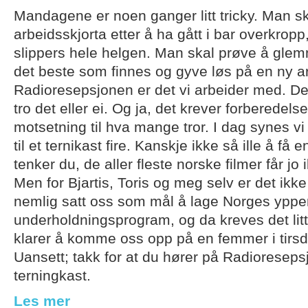
Mandagene er noen ganger litt tricky. Man sk
arbeidsskjorta etter å ha gått i bar overkrop
slippers hele helgen. Man skal prøve å glemm
det beste som finnes og gyve løs på en ny ar
Radioresepsjonen er det vi arbeider med. Det 
tro det eller ei. Og ja, det krever forberedels
motsetning til hva mange tror. I dag synes vi
til et ternikast fire. Kanskje ikke så ille å få e
tenker du, de aller fleste norske filmer får jo 
Men for Bjartis, Toris og meg selv er det ikk
nemlig satt oss som mål å lage Norges ypper
underholdningsprogram, og da kreves det litt
klarer å komme oss opp på en femmer i tirs
Uansett; takk for at du hører på Radioreseps
terningkast.
Les mer