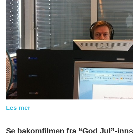
Les mer
Se bakomfilmen fra “God Jul”-inns