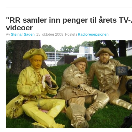
"RR samler inn penger til årets TV
videoer
Av
Steinar Sagen
, 15. oktober 2008. Postet i
Radioresepsjonen