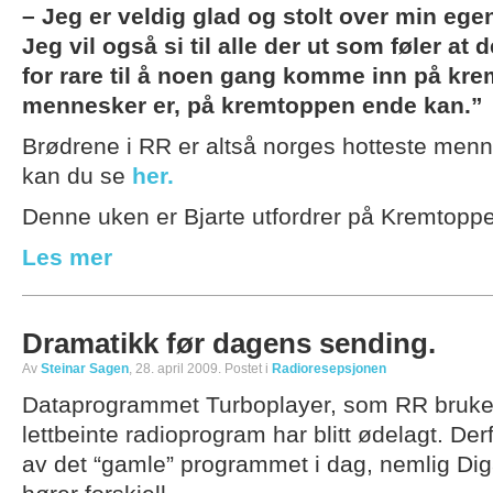
– Jeg er veldig glad og stolt over min eg
Jeg vil også si til alle der ut som føler at d
for rare til å noen gang komme inn på kre
mennesker er, på kremtoppen ende kan.”
Brødrene i RR er altså norges hotteste menn.
kan du se
her.
Denne uken er Bjarte utfordrer på Kremtoppe
Les mer
Dramatikk før dagens sending.
Av
Steinar Sagen
, 28. april 2009. Postet i
Radioresepsjonen
Dataprogrammet Turboplayer, som RR bruker ti
lettbeinte radioprogram har blitt ødelagt. Der
av det “gamle” programmet i dag, nemlig D