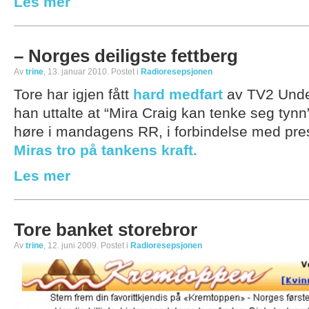
Les mer
– Norges deiligste fettberg
Av
trine
, 13. januar 2010. Postet i
Radioresepsjonen
Tore har igjen fått
hard medfart
av TV2 Under
han uttalte at “Mira Craig kan tenke seg tynn
høre i mandagens RR, i forbindelse med p
Miras tro på tankens kraft.
Les mer
Tore banket storebror
Av
trine
, 12. juni 2009. Postet i
Radioresepsjonen