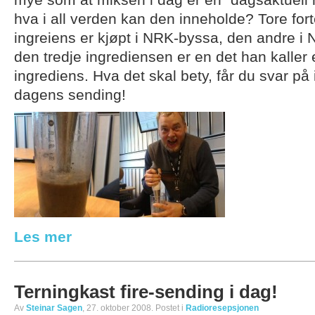
mye som at miksen i dag er en “dagsaktuell 
hva i all verden kan den inneholde? Tore forte
ingreiens er kjøpt i NRK-byssa, den andre i
den tredje ingrediensen er en det han kaller
ingrediens. Hva det skal bety, får du svar på
dagens sending!
Les mer
Terningkast fire-sending i dag!
Av
Steinar Sagen
, 27. oktober 2008. Postet i
Radioresepsjonen