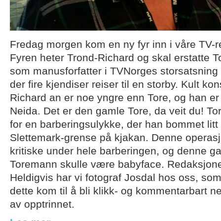
Fredag morgen kom en ny fyr inn i våre TV-r
Fyren heter Trond-Richard og skal erstatte 
som manusforfatter i TVNorges storsatsning “
der fire kjendiser reiser til en storby. Kult k
Richard an er noe yngre enn Tore, og han er m
Neida. Det er den gamle Tore, da veit du! Tor
for en barberingsulykke, der han bommet litt
Slettemark-grense på kjakan. Denne operas
kritiske under hele barberingen, og denne ga
Toremann skulle være babyface. Redaksjonen 
Heldigvis har vi fotograf Josdal hos oss, som
dette kom til å bli klikk- og kommentarbart ne
av opptrinnet.