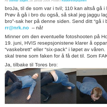
Av
Steinar Sagen
, 28. januar 2009. Postet i
Radioresepsjonen
broJa, til de som var i tvil; 110 kan altså gå i
Prøv å gå i bro du også, så skal jeg jaggu lag
bro”-sak her på denne siden. Send ditt “gå i br
rr@nrk.no
– nå!
Minner om den eventuelle fotoshooten på H
19. juni, HVIS resepsjonistene klarer å oppa
“vaskebrett” eller “six-pack” i løpet av våren
skal trene som faken for å få det til. Som F
Ja, tilbake til Tores bro: