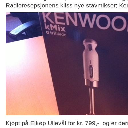
Radioresepsjonens kliss nye stavmikser; Ke
Kjøpt på Elkøp Ullevål for kr. 799,-, og er d