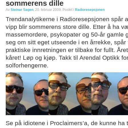
sommerens dille
Av
Steinar Sagen
, 20. februar 2009. Postet i
Radioresepsjonen
Trendanalytikerne i Radioresepsjonen spår 
vipp blir sommerens store dille. Etter å ha v
massemordere, psykopater og 50-år gamle g
seg om sitt eget utseende i en årrekke, spår
praktiske innretningen er tilbake for fullt. År
kåret! Løp og kjøp. Takk til Arendal Optikk fo
solforhengerne.
Se på idiotene i Proclaimers’a, de kunne ha 