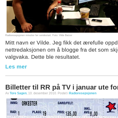
Radioresepsjonen minutter før sendestart. Foto: Vilde Batzer
Mitt navn er Vilde. Jeg fikk det ærefulle opp
nettredaksjonen om å blogge fra det som s
valgvaka. Dette ble resultatet.
Les mer
Billetter til RR på TV i januar ute fo
Av
Tore Sagen
, 10. desember 2010. Postet i
Radioresepsjonen