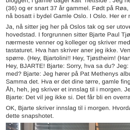
bloggen, i gamle dager kalt ”nettside”. Jeg 
(36) og er snart 37 år gammel. Født på Røa,
nå bosatt i bydel Gamle Oslo. I Oslo. Her er 
Ja, nå sitter jeg her på Oslos tak og ser uto
hovedstad. I forgrunnen sitter Bjarte Paul T
nærmeste venner og kolleger og skriver med
tastaturet. Hva han skriver aner jeg ikke. Vent 
spørre. (Hey, Bjartolini!! Hey, Tjøstheim! (H
Hey, BJARTE! Bjarte: Sorry, hva sa du? Jeg: 
med? Bjarte: Jeg hører på Pat Methenys alb
Samma det. Hva er det dine tørre, gamle fing
Åh, heh, jeg skriver et innslag til i morgen. 
Bjarte: Det vil jeg ikke si. Det får bli en ove
OK, Bjarte skriver innslag til i morgen. Hvord
dette snapshotet.