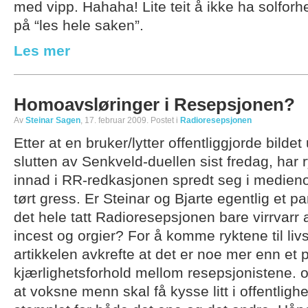
med vipp. Hahaha! Lite teit å ikke ha solfor
på “les hele saken”.
Les mer
Homoavsløringer i Resepsjonen?
Av
Steinar Sagen
, 17. februar 2009. Postet i
Radioresepsjonen
Etter at en bruker/lytter offentliggjorde bildet
slutten av Senkveld-duellen sist fredag, har 
innad i RR-redkasjonen spredt seg i medienor
tørt gress. Er Steinar og Bjarte egentlig et pa
det hele tatt Radioresepsjonen bare virrvarr
incest og orgier? For å komme ryktene til li
artikkelen avkrefte at det er noe mer enn et 
kjærlighetsforhold mellom resepsjonistene. 
at voksne menn skal få kysse litt i offentlighe