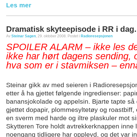
Les mer
Dramatisk skyteepisode i RR i dag.
Av
Steinar Sagen
, 29. oktober 2008. Postet i
Radioresepsjonen
SPOILER ALARM – ikke les det
ikke har hørt dagens sending, o
hva som er i stavmiksen – enn
Steinar gikk av med seieren i Radioresepsjo
etter å ha gjettet følgende ingredienser: pap
banansjokolade og appelsin. Bjarte tapte så 
gjettet dopapir, plommesyltetøy og roastbiff, 
en sverm med harde og iltre plaskuler mot si
Skytteren Tore holdt avtrekkerknappen inne 
noengang tidligere har opplevd, og det var in