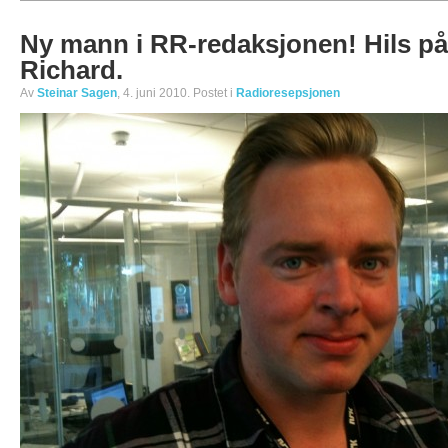
Ny mann i RR-redaksjonen! Hils på
Richard.
Av
Steinar Sagen
, 4. juni 2010. Postet i
Radioresepsjonen