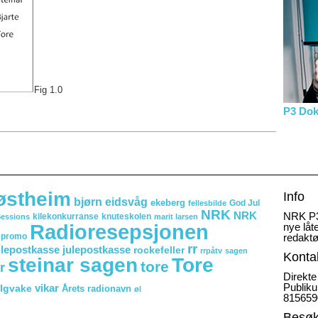
Fig 1.0
P3 Do
jøstheim
Info
bjørn eidsvåg
ekeberg
God Jul
fellesbilde
NRK
NRK
NRK P3
kilekonkurranse
knuteskolen
Sessions
marit larsen
Radioresepsjonen
nye låt
promo
redaktø
rr
lepostkasse julepostkasse
rockefeller
rrpåtv
sagen
Konta
steinar sagen
Tore
tore
r
Direkte
Publiku
vikar
lgvake
Årets radionavn
øl
815659
Besø