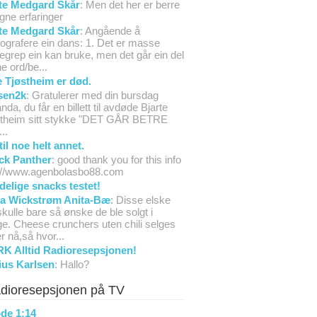
te Medgard Skår
: Men det her er berre
gne erfaringer
te Medgard Skår
: Angående å
ografere ein dans: 1. Det er masse
egrep ein kan bruke, men det går ein del
ne ord/be...
e Tjøstheim er død.
sen2k
: Gratulerer med din bursdag
da, du får en billett til avdøde Bjarte
stheim sitt stykke "DET GÅR BETRE
..
til noe helt annet.
ck Panther
: good thank you for this info
p://www.agenbolasbo88.com
delige snacks testet!
ta Wickstrøm Anita-Bæ
: Disse elske
skulle bare så ønske de ble solgt i
e. Cheese crunchers uten chili selges
er nå,så hvor...
K Alltid Radioresepsjonen!
ius Karlsen
: Hallo?
dioresepsjonen på TV
de 1:14