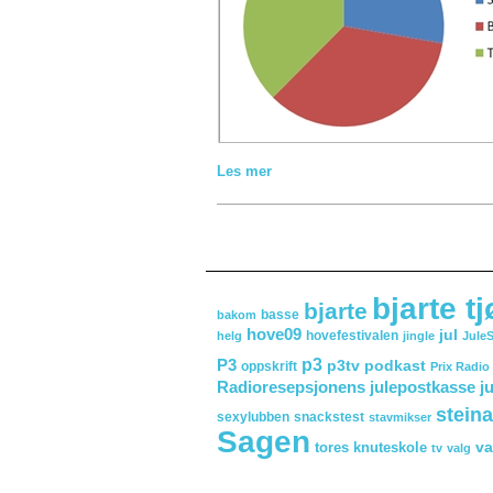
Les mer
bjarte t
bjarte
basse
bakom
hove09
jul
hovefestivalen
helg
jingle
Jule
p3
P3
p3tv
podkast
oppskrift
Prix Radio
Radioresepsjonens julepostkasse ju
steina
sexylubben
snackstest
stavmikser
Sagen
va
tores knuteskole
tv
valg