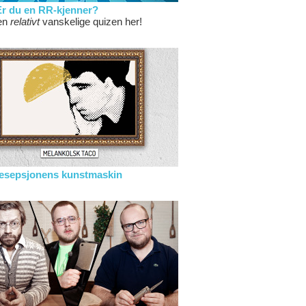
Er du en RR-kjenner?
en
relativt
vanskelige quizen her!
esepsjonens kunstmaskin