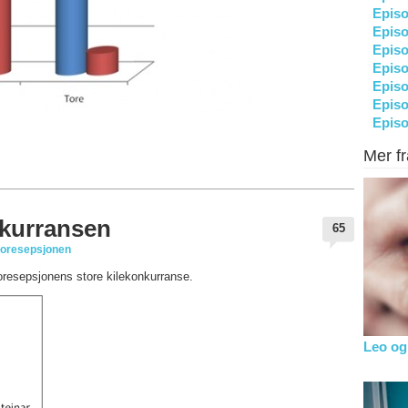
Episo
Episo
Episo
Episo
Episo
Episo
Episo
Mer f
onkurransen
65
oresepsjonen
ioresepsjonens store kilekonkurranse.
Leo og