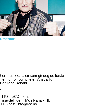
kumentar
 er musikkanalen som gir deg de beste
ene, humor, og nyheter. Ansvarlig
r er Tone Donald
kt
 til P3 - p3@nrk.no
msavdelingen i Mo i Rana - Tlf:
00 E-post: info@nrk.no
k