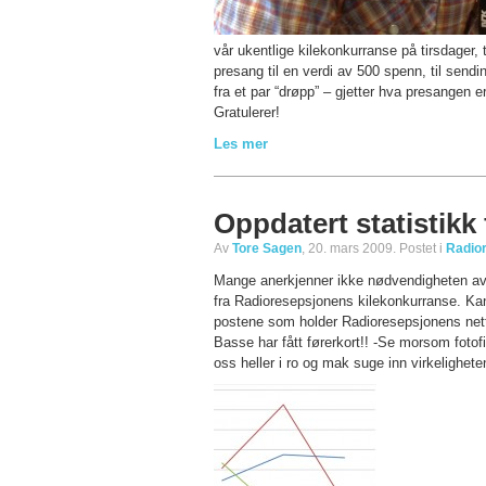
vår ukentlige kilekonkurranse på tirsdager
presang til en verdi av 500 spenn, til sendi
fra et par “drøpp” – gjetter hva presangen 
Gratulerer!
Les mer
Oppdatert statistikk
Av
Tore Sagen
, 20. mars 2009. Postet i
Radio
Mange anerkjenner ikke nødvendigheten av 
fra Radioresepsjonens kilekonkurranse. Kan
postene som holder Radioresepsjonens netts
Basse har fått førerkort!! -Se morsom fotof
oss heller i ro og mak suge inn virkelighet