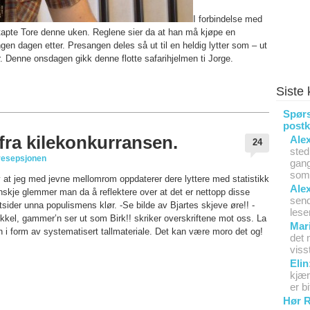
I forbindelse med
, tapte Tore denne uken. Reglene sier da at han må kjøpe en
ngen dagen etter. Presangen deles så ut til en heldig lytter som – ut
er. Denne onsdagen gikk denne flotte safarihjelmen ti Jorge.
Siste
Spørs
postk
 fra kilekonkurransen.
Ale
24
sted
resepsjonen
gang
som 
at jeg med jevne mellomrom oppdaterer dere lyttere med statistikk
Ale
skje glemmer man da å reflektere over at det er nettopp disse
send
ider unna populismens klør. -Se bilde av Bjartes skjeve øre!! -
lese
ikkel, gammer’n ser ut som Birk!! skriker overskriftene mot oss. La
Mar
en i form av systematisert tallmateriale. Det kan være moro det og!
det 
viss
Elin
kjær
er b
Hør R