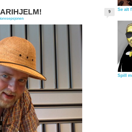
Se alt 
FARIHJELM!
9
ioresepsjonen
Spill 