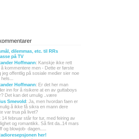
 kommentarer
mål, dilemmas, etc. til RRs
asse på TV
xander Hoffmann
: Kanskje ikke rett
 å kommentere men - Dette er første
 jeg offentlig på sosiale medier sier noe
hels...
xander Hoffmann
: Er det her man
er inn for å risikere at en av guttaboys
r? Det kan det umulig ..være
ius Smevold
: Ja, men hvordan faen er
mulig å ikke få sikra en mann dere
te var trua på livet?
: 14 februar står for tur, med feiring av
lighet og romantikk. Så fint da..14 mars
iff og blowjob- dagen.....
adioresepsjonen her!