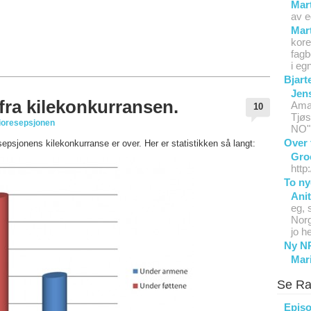
Mar
av e
Mar
kore
fagb
i eg
Bjart
Jen
 fra kilekonkurransen.
Aman
10
Tjø
ioresepsjonen
NO".
Over 
epsjonens kilekonkurranse er over. Her er statistikken så langt:
Gro
htt
To ny
Ani
eg, 
Norg
jo h
Ny NR
Mar
Se Ra
Episo