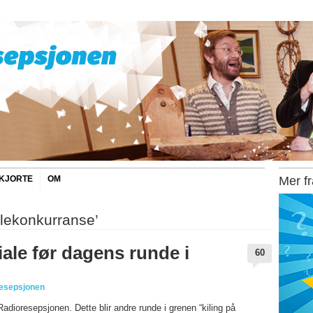
SKJORTE
OM
Mer f
ilekonkurranse’
ale før dagens runde i
60
esepsjonen
 Radioresepsjonen. Dette blir andre runde i grenen “kiling på