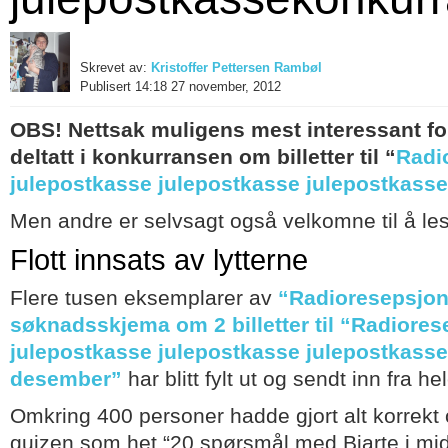
Skrevet av:
Kristoffer Pettersen Rambøl
Publisert 14:18 27 november, 2012
OBS! Nettsak muligens mest interessant fo
deltatt i konkurransen om billetter til “
Radi
julepostkasse julepostkasse julepostkasse
Men andre er selvsagt også velkomne til å les
Flott innsats av lytterne
Flere tusen eksemplarer av
“Radioresepsjon
søknadsskjema om 2 billetter til “Radiore
julepostkasse julepostkasse julepostkasse”
desember”
har blitt fylt ut og sendt inn fra he
Omkring 400 personer hadde gjort alt korrekt 
quizen som het “20 spørsmål med Bjarte i mid