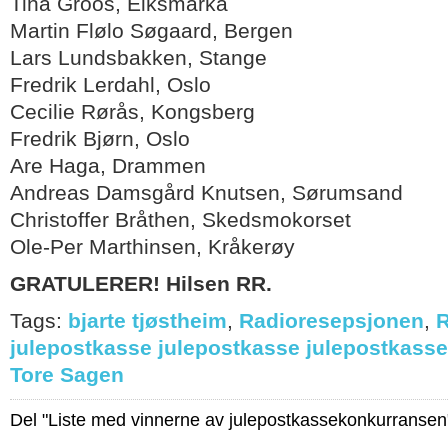
Tina Groos, Eiksmarka
Martin Flølo Søgaard, Bergen
Lars Lundsbakken, Stange
Fredrik Lerdahl, Oslo
Cecilie Rørås, Kongsberg
Fredrik Bjørn, Oslo
Are Haga, Drammen
Andreas Damsgård Knutsen, Sørumsand
Christoffer Bråthen, Skedsmokorset
Ole-Per Marthinsen, Kråkerøy
GRATULERER! Hilsen RR.
Tags:
bjarte tjøstheim
,
Radioresepsjonen
,
R
julepostkasse julepostkasse julepostkasse
Tore Sagen
Del "Liste med vinnerne av julepostkassekonkurransen