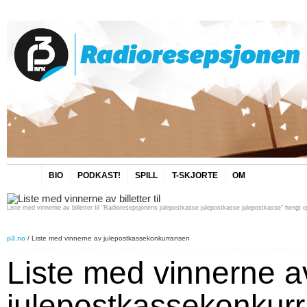
BIO
PODKAST!
SPILL
T-SKJORTE
OM
Liste med vinnerne av billetter til "Radioresepsjonens julepostkasse julepostkasse julepostkasse" heng
p3.no
/ Liste med vinnerne av julepostkassekonkurransen
Liste med vinnerne a
julepostkassekonkur