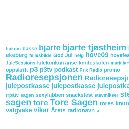
bjarte tjøstheim
bjarte
basse
bakom
hove09
ekeberg
God Jul
hovefes
fellesbilde
helg
kilekonkurranse
knuteskolen
JuleSessions
marit la
p3
p3tv
podkast
oppskrift
promo
Prix Radio
Radioresepsjonen
Radioresepsj
julepostkasse julepostkasse julepostk
st
sexylubben
snackstest
rrpåtv
sagen
stavmikser
sagen
Tore Sagen
tore
tores knut
vikar
valgvake
Årets radionavn
øl