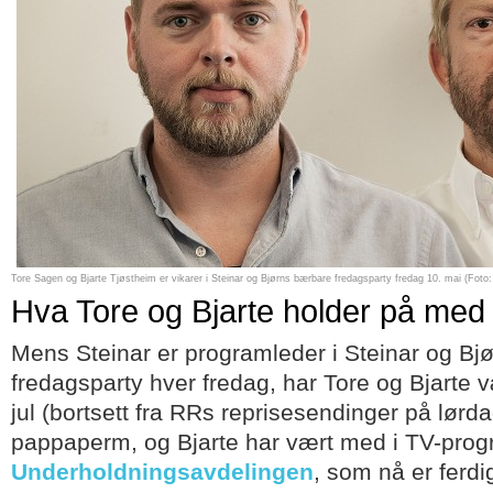
Tore Sagen og Bjarte Tjøstheim er vikarer i Steinar og Bjørns bærbare fredagsparty fredag 10. mai (Foto
Hva Tore og Bjarte holder på med 
Mens Steinar er programleder i Steinar og Bj
fredagsparty hver fredag, har Tore og Bjarte v
jul (bortsett fra RRs reprisesendinger på lørda
pappaperm, og Bjarte har vært med i TV-pro
Underholdningsavdelingen
, som nå er ferd