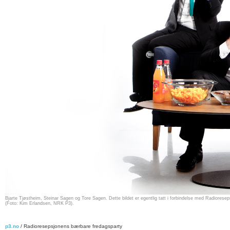
Bjarte Tjøstheim, Steinar Sagen og Tore Sagen. Dette bildet er egentlig tatt i forbindelse med Radioresep
(Foto: Kim Erlandsen, NRK P3).
p3.no
/ Radioresepsjonens bærbare fredagsparty