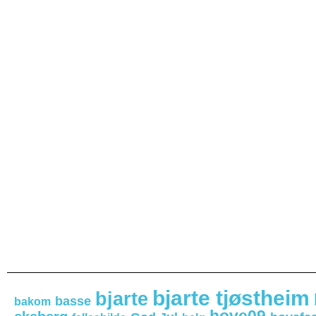
bjarte tjøstheim
bjarte
basse
bakom