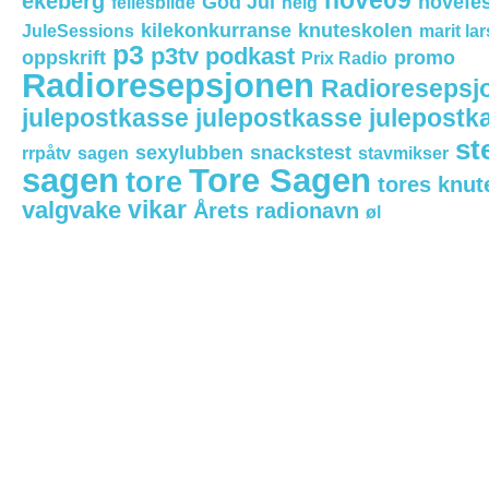
hove09
ekeberg
God Jul
hovefes
fellesbilde
helg
kilekonkurranse
knuteskolen
JuleSessions
marit la
p3
p3tv
podkast
oppskrift
promo
Prix Radio
Radioresepsjonen
Radioresepsj
julepostkasse julepostkasse julepostk
st
sexylubben
snackstest
rrpåtv
sagen
stavmikser
sagen
Tore Sagen
tore
tores knut
vikar
valgvake
Årets radionavn
øl