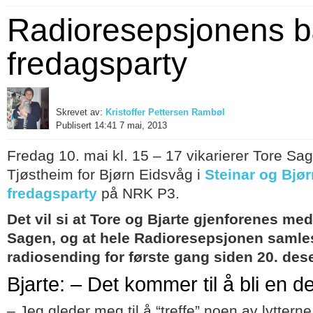
Radioresepsjonens 
fredagsparty
Skrevet av:
Kristoffer Pettersen Rambøl
Publisert 14:41 7 mai, 2013
Fredag 10. mai kl. 15 – 17 vikarierer Tore Sa
Tjøstheim for Bjørn Eidsvåg i
Steinar og Bjø
fredagsparty
på NRK P3.
Det vil si at Tore og Bjarte gjenforenes med
Sagen, og at hele Radioresepsjonen samles 
radiosending for første gang siden 20. de
Bjarte: – Det kommer til å bli en de
– Jeg gleder meg til å “treffe” noen av lyttern