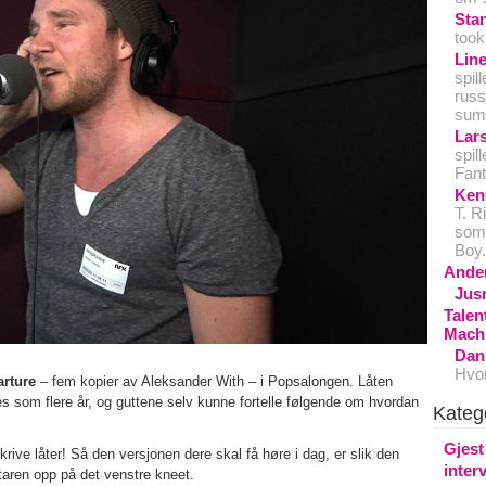
Sta
took
Lin
spil
russ
sum.
Lar
spil
Fant
Ken
T. R
som 
Boy.
Ande
Jus
Talen
Mach
Dan
Hvor
arture
– fem kopier av Aleksander With – i Popsalongen. Låten
les som flere år, og guttene selv kunne fortelle følgende om hvordan
Kateg
Gjest
krive låter! Så den versjonen dere skal få høre i dag, er slik den
inter
itaren opp på det venstre kneet.