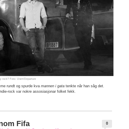
shy rock? Foto: Urørt/Departure
 me rundt og spurde kva
mannen i gata
tenkte når han såg det.
die-rock var nokre assosiasjonar folket fekk.
nom Fifa
0