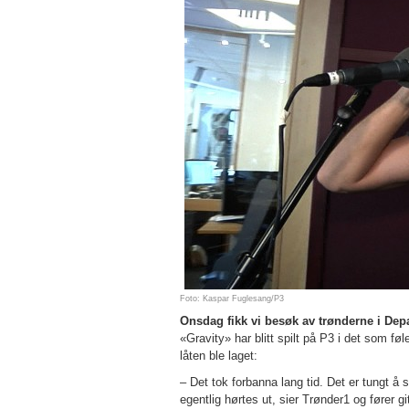
Foto: Kaspar Fuglesang/P3
Onsdag fikk vi besøk av trønderne i Dep
«Gravity» har blitt spilt på P3 i det som fø
låten ble laget:
– Det tok forbanna lang tid. Det er tungt å s
egentlig hørtes ut, sier Trønder1 og fører g