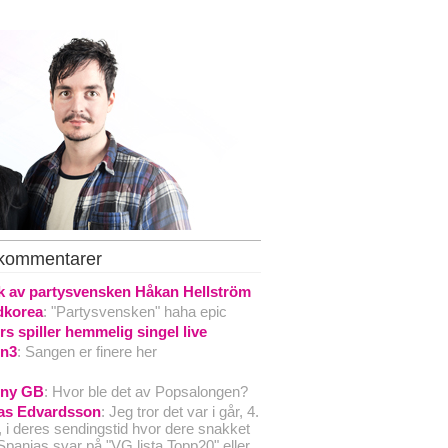
 kommentarer
 av partysvensken Håkan Hellström
dkorea
: "Partysvensken" haha epic
rs spiller hemmelig singel live
zn3
: Sangen er finere her
ny GB
: Hvor ble det av Popsalongen?
as Edvardsson
: Jeg tror det var i går, 4.
, i deres sendingstid hvor dere snakket
panias svar på "VG lista Topp20" eller...