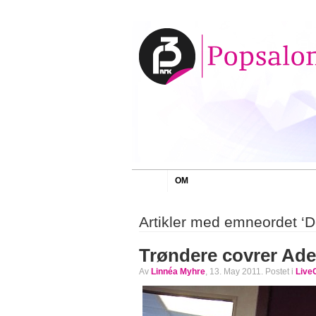
OM
Artikler med emneordet ‘D
Trøndere covrer Ade
Av
Linnéa Myhre
, 13. May 2011. Postet i
Live