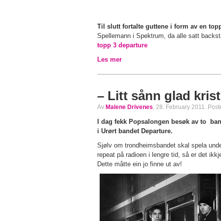
Til slutt fortalte guttene i form av en topp
Spellemann i Spektrum, da alle satt backs
topp 3 departure
Les mer
– Litt sånn glad kri
Av
Malene Drivenes
, 28. February 2011. Post
I dag fekk Popsalongen besøk av to bandm
i Urørt bandet Departure.
Sjølv om trondheimsbandet skal spela under 
repeat på radioen i lengre tid, så er det ikkj
Dette måtte ein jo finne ut av!