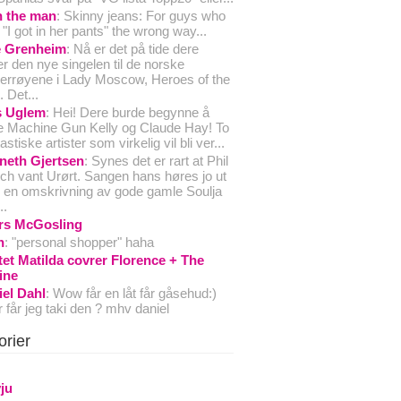
n the man
: Skinny jeans: For guys who
 "I got in her pants" the wrong way...
e Grenheim
: Nå er det på tide dere
ler den nye singelen til de norske
errøyene i Lady Moscow, Heroes of the
 Det...
s Uglem
: Hei! Dere burde begynne å
le Machine Gun Kelly og Claude Hay! To
astiske artister som virkelig vil bli ver...
neth Gjertsen
: Synes det er rart at Phil
ich vant Urørt. Sangen hans høres jo ut
en omskrivning av gode gamle Soulja
..
rs McGosling
n
: "personal shopper" haha
tet Matilda covrer Florence + The
ine
iel Dahl
: Wow får en låt får gåsehud:)
 får jeg taki den ? mhv daniel
orier
vju