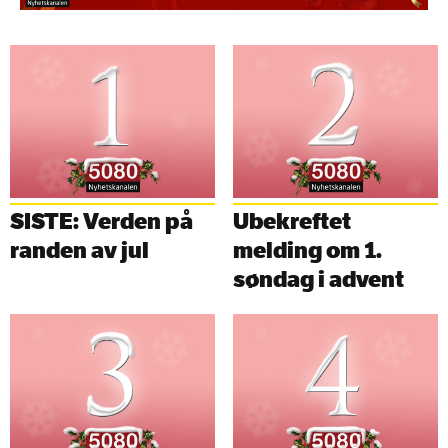
Facebook
Twitter
epos
SISTE: Verden på
Ubekreftet
randen av jul
melding om 1.
søndag i advent