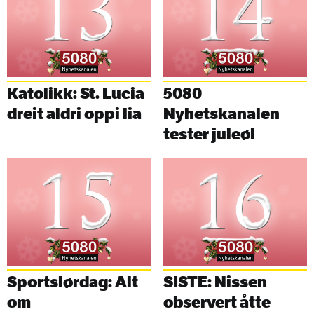
Katolikk: St. Lucia
5080
dreit aldri oppi lia
Nyhetskanalen
tester juleøl
Sportslørdag: Alt
SISTE: Nissen
om
observert åtte