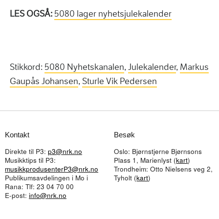
LES OGSÅ:
5080 lager nyhetsjulekalender
Stikkord:
5080 Nyhetskanalen
,
Julekalender
,
Markus
Gaupås Johansen
,
Sturle Vik Pedersen
Kontakt
Besøk
Direkte til P3:
p3@nrk.no
Oslo: Bjørnstjerne Bjørnsons
Musikktips til P3:
Plass 1, Marienlyst (
kart
)
musikkprodusenterP3@nrk.no
Trondheim: Otto Nielsens veg 2,
Publikumsavdelingen i Mo i
Tyholt (
kart
)
Rana: Tlf: 23 04 70 00
E-post:
info@nrk.no