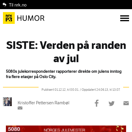
Til nrk.no
SISTE: Verden på randen
av jul
5080s julekorrespondenter rapporterer direkte om julens inntog
fra flere etasjer på Oslo City.
Publisert 01.12.12, kl 00.01.
/
Oppdatert 24.06.13, kl 13.07.
Kristoffer Pettersen Rambøl
Del
Del
Sen
på
på
med